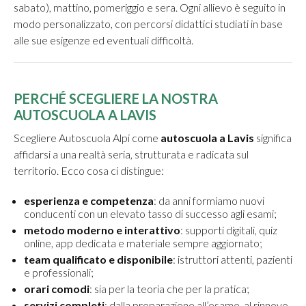
sabato), mattino, pomeriggio e sera. Ogni allievo è seguito in
modo personalizzato, con percorsi didattici studiati in base
alle sue esigenze ed eventuali difficoltà.
PERCHÉ SCEGLIERE LA NOSTRA
AUTOSCUOLA A LAVIS
Scegliere Autoscuola Alpi come
autoscuola a Lavis
significa
affidarsi a una realtà seria, strutturata e radicata sul
territorio. Ecco cosa ci distingue:
esperienza e competenza
: da anni formiamo nuovi
conducenti con un elevato tasso di successo agli esami;
metodo moderno e interattivo
: supporti digitali, quiz
online, app dedicata e materiale sempre aggiornato;
team qualificato e disponibile
: istruttori attenti, pazienti
e professionali;
orari comodi
: sia per la teoria che per la pratica;
servizi completi
: dalla preparazione all’esame, al rinnovo